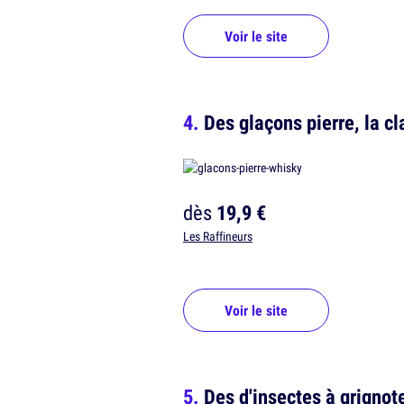
Voir le site
Des glaçons pierre, la cl
dès
19,9 €
Les Raffineurs
Voir le site
Des d'insectes à grignote