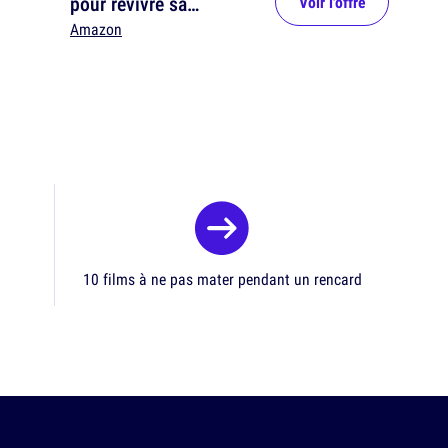
pour revivre sa
Voir l'offre
jeunesse
Amazon
10 films à ne pas mater pendant un rencard