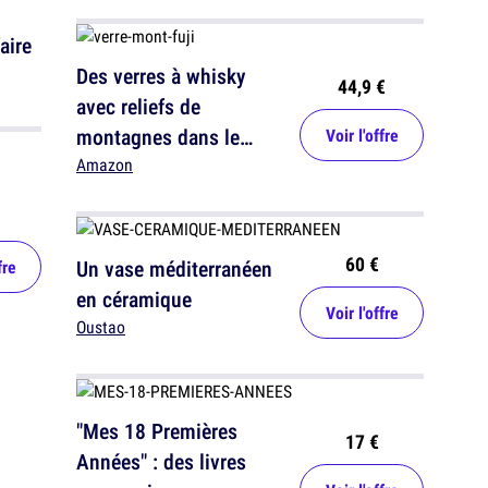
aire
Des verres à whisky
44,9 €
avec reliefs de
montagnes dans le
Voir l'offre
fond, pour boire avec
Amazon
style
60 €
Un vase méditerranéen
fre
en céramique
Voir l'offre
Oustao
"Mes 18 Premières
17 €
Années" : des livres