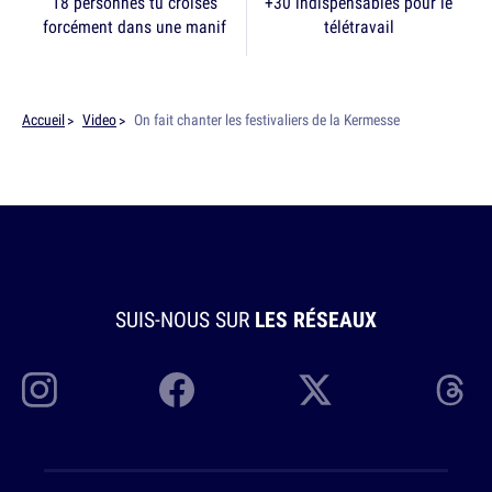
18 personnes tu croises
+30 indispensables pour le
forcément dans une manif
télétravail
Accueil
Video
On fait chanter les festivaliers de la Kermesse
SUIS-NOUS SUR
LES RÉSEAUX