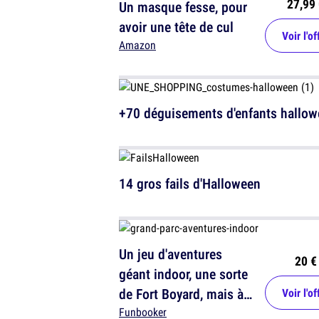
27,99 
Un masque fesse, pour
avoir une tête de cul
Voir l'of
Amazon
+70 déguisements d'enfants hallo
14 gros fails d'Halloween
Un jeu d'aventures
20 €
géant indoor, une sorte
de Fort Boyard, mais à
Voir l'of
Paris
Funbooker