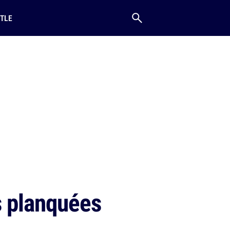
TLE
s planquées