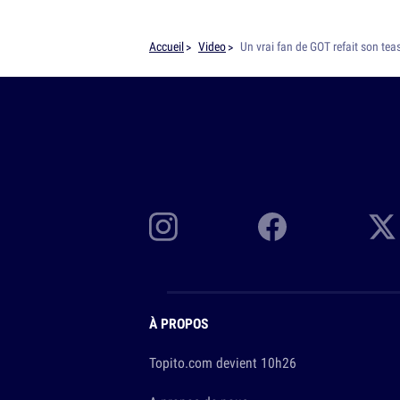
Accueil
Video
Un vrai fan de GOT refait son tea
À PROPOS
Topito.com devient 10h26