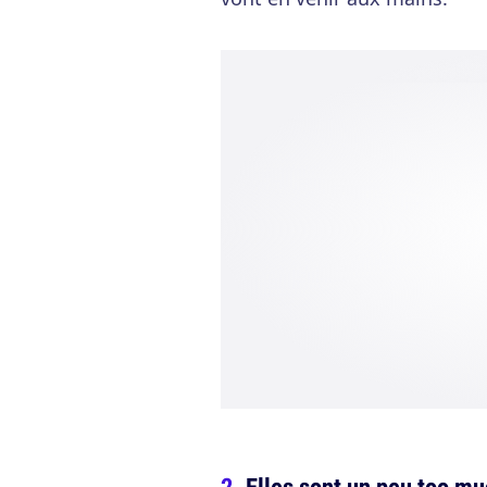
Elles sont un peu too mu