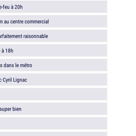
e-feu à 20h
m au centre commercial
arfaitement raisonnable
 à 18h
ns dans le métro
 Cyril Lignac
super bien