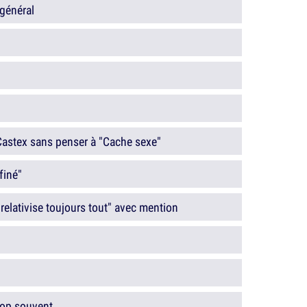
 général
Castex sans penser à "Cache sexe"
finé"
 relativise toujours tout" avec mention
trop souvent