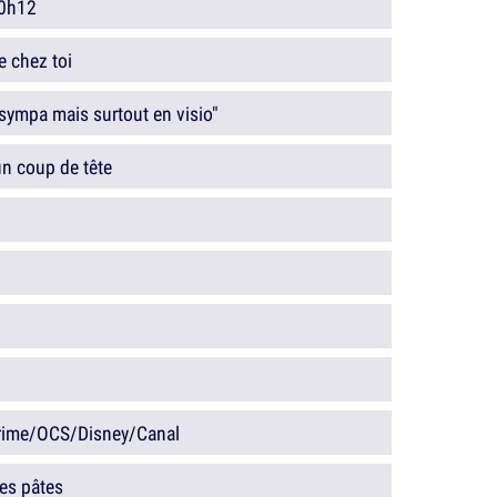
20h12
e chez toi
 sympa mais surtout en visio"
un coup de tête
Prime/OCS/Disney/Canal
des pâtes