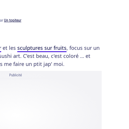
par
Un topiteur
r
et les
sculptures sur fruits
, focus sur un
 sushi art. C'est beau, c'est coloré … et
ais me faire un ptit jap' moi.
Publicité