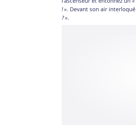
l'ascenseur et entonnez un
«
! »
. Devant son air interloqué
? »
.