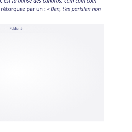
 C'est la danse des canards, coin coin coin
 rétorquez par un :
« Ben, t'es parisien non
Publicité