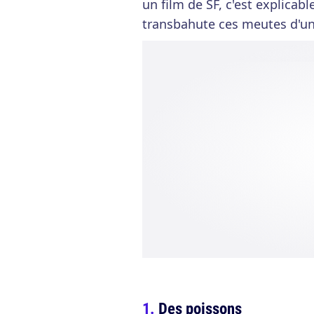
un film de SF, c'est explicab
transbahute ces meutes d'un
Des poissons