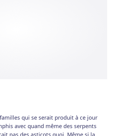
milles qui se serait produit à ce jour
emphis avec quand même des serpents
tait pas des asticots quoi. Même si la