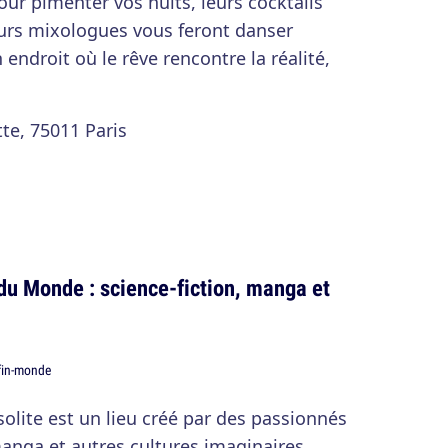
pour pimenter vos nuits, leurs cocktails
urs mixologues vous feront danser
 endroit où le rêve rencontre la réalité,
tte, 75011 Paris
 du Monde : science-fiction, manga et
solite est un lieu créé par des passionnés
manga et autres cultures imaginaires.