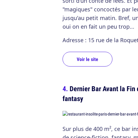
sorti d'un conte de fées. Et 
"magiques" concoctés par le
jusqu'au petit matin. Bref, un
oui on en fait un peu trop...
Adresse : 15 rue de la Roque
Voir le site
Dernier Bar Avant la Fin
fantasy
Sur plus de 400 m², ce bar in
de science-fiction, fantasy, 