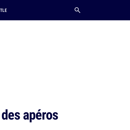
TLE
r des apéros