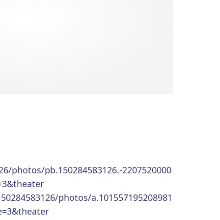
126/photos/pb.150284583126.-2207520000
=3&theater
150284583126/photos/a.101557195208981
e=3&theater