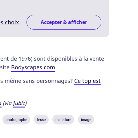
s choix
Accepter & afficher
tent de 1976) sont disponibles à la vente
 site
Bodyscapes.com
nus même sans personnages?
Ce top est
m
(via
fubiz
)
photographe
fesse
miniature
image