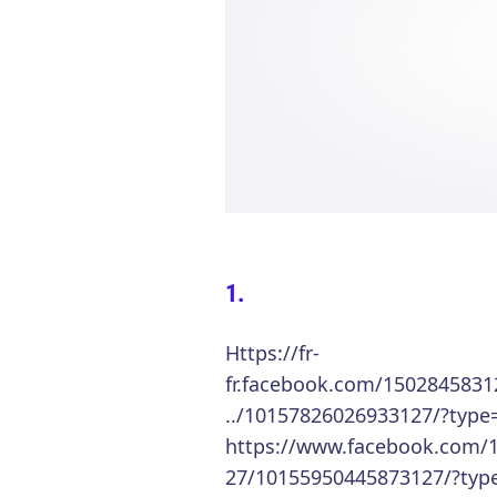
Https://fr-
fr.facebook.com/150284583
../10157826026933127/?type
https://www.facebook.com/
27/10155950445873127/?typ