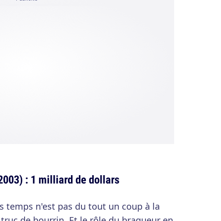
003) : 1 milliard de dollars
es temps n'est pas du tout un coup à la
truc de bourrin. Et le rôle du braqueur en