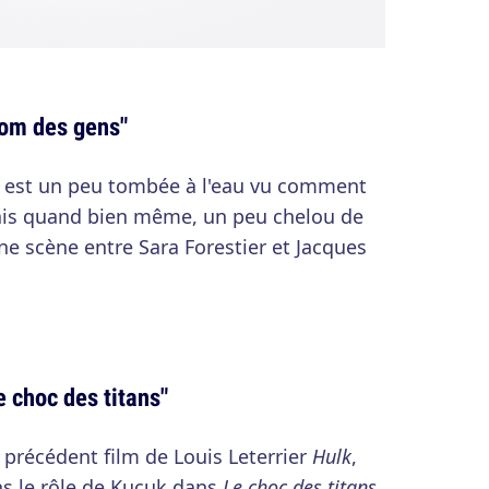
nom des gens"
se est un peu tombée à l'eau vu comment
ais quand bien même, un peu chelou de
ne scène entre Sara Forestier et Jacques
 choc des titans"
e précédent film de Louis Leterrier
Hulk
,
ns le rôle de Kucuk dans
Le choc des titans
.