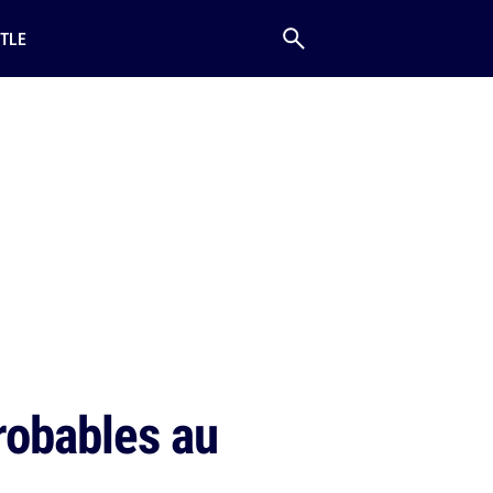
TLE
robables au