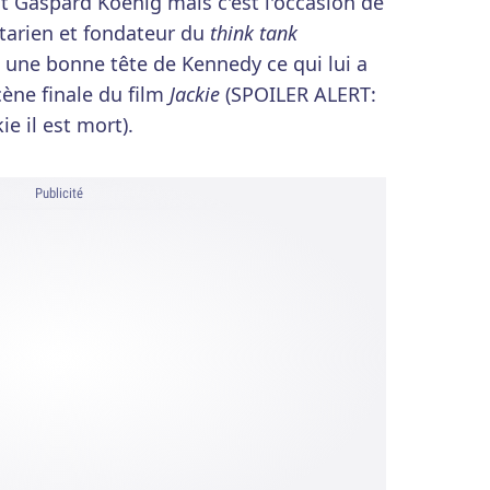
t Gaspard Koenig mais c'est l'occasion de
rtarien et fondateur du
think tank
t une bonne tête de Kennedy ce qui lui a
cène finale du film
Jackie
(SPOILER ALERT:
ie il est mort).
Publicité