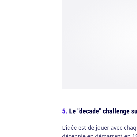
Le "decade" challenge s
L'idée est de jouer avec cha
décennie en démarrant en 18