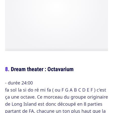
Dream theater : Octavarium
- durée 24:00
fa sol la si do ré mi fa ( ou F G A B C D E F ) c'est
ça une octave. Ce morceau du groupe originaire
de Long Island est donc découpé en 8 parties
partant de FA, chacune un ton plus haut que la