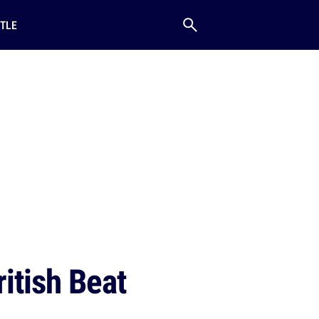
TLE
itish Beat