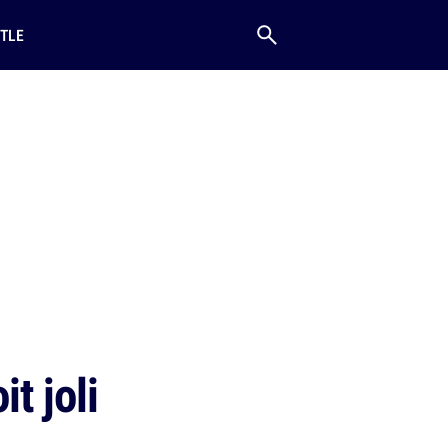
TLE
t joli