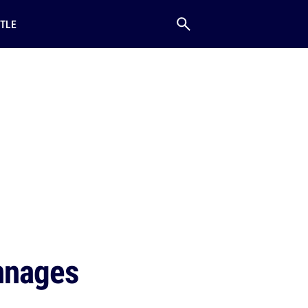
TLE
nnages