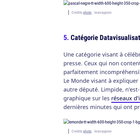
Crédits
photo
: lescraypion
Catégorie Datavisualisa
Une catégorie visant à céléb
presse. Ceux qui non conten
parfaitement incompréhensib
Le Monde visant à expliquer
autre député. Limpide, n'est
graphique sur les
réseaux d'
dernières minutes qui ont p
Crédits
photo
: lescraypion