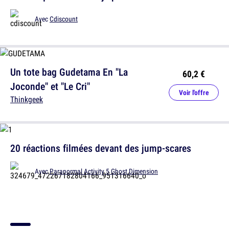
Avec
Cdiscount
Un tote bag Gudetama En "La
60,2 €
Joconde" et "Le Cri"
Voir l'offre
Thinkgeek
20 réactions filmées devant des jump-scares
Avec
Paranormal Activity 5 Ghost Dimension