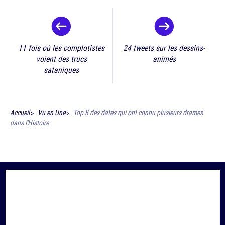
11 fois où les complotistes
24 tweets sur les dessins-
voient des trucs
animés
sataniques
Accueil
Vu en Une
Top 8 des dates qui ont connu plusieurs drames
dans l'Histoire
SUIS-NOUS SUR
LES RÉSEAUX