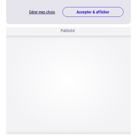
Gérer mes choix
Accepter & afficher
Publicité