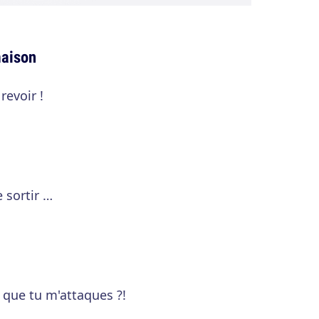
maison
revoir !
e sortir …
 que tu m'attaques ?!