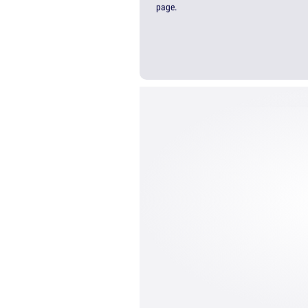
page.