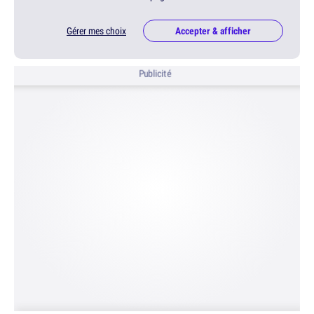
Gérer mes choix
Accepter & afficher
Publicité