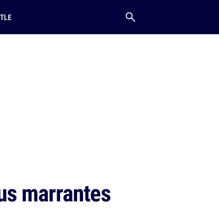
TLE
us marrantes