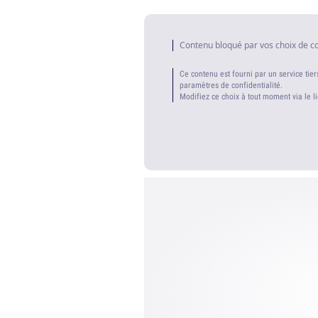
Contenu bloqué par vos choix de c
Ce contenu est fourni par un service tier
paramètres de confidentialité.
Modifiez ce choix à tout moment via le l