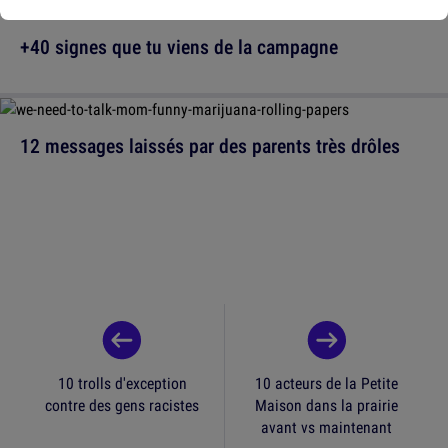
+40 signes que tu viens de la campagne
12 messages laissés par des parents très drôles
10 trolls d'exception
10 acteurs de la Petite
contre des gens racistes
Maison dans la prairie
avant vs maintenant