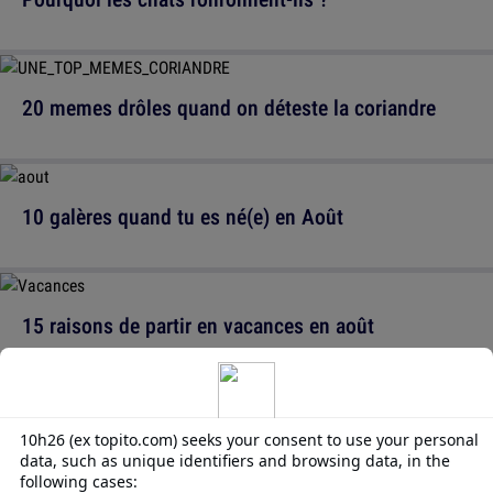
20 memes drôles quand on déteste la coriandre
10 galères quand tu es né(e) en Août
15 raisons de partir en vacances en août
10 pires endroits pour prendre un coup de soleil