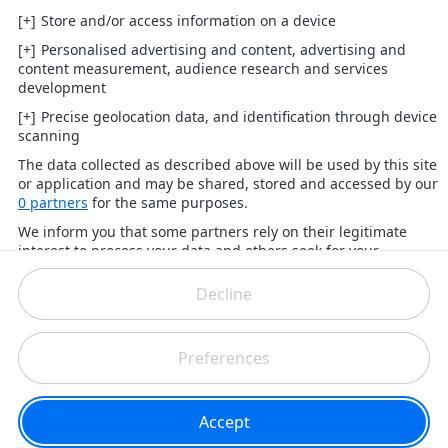
LES ARTICLES
LES PLUS LUS
Ceux qu'il ne faut surtout pas rater
10 avantages à être petite
12 signes astrologiques du meilleur au pire
Es-tu un beauf ?
Faire le test