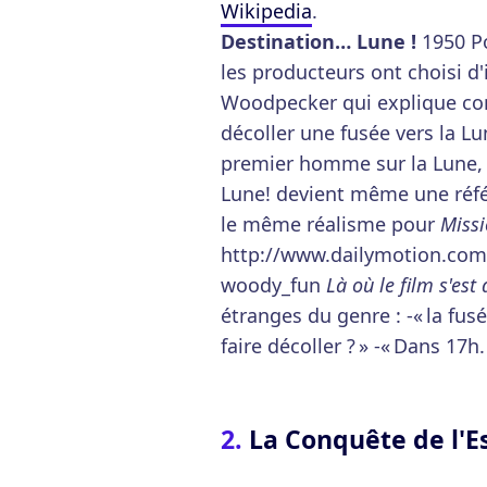
Wikipedia
.
Destination… Lune !
1950 Po
les producteurs ont choisi d
Woodpecker qui explique co
décoller une fusée vers la Lu
premier homme sur la Lune, ç
Lune! devient même une réfé
le même réalisme pour
Missi
http://www.dailymotion.com
woody_fun
Là où le film s'e
étranges du genre : -« la fus
faire décoller ? » -« Dans 17h. 
La Conquête de l'E