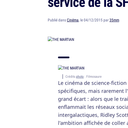
service de la S
Publié dans
Cinéma
, le 04/12/2015 par
35mm
Crédits
photo
: Filmosaure
Le cinéma de science-fictio
spécifiques, mais rarement l'
grand écart : alors que le tr
enflammait les réseaux socia
intergalactiques, Ridley Scot
l'ambition affichée de coller a