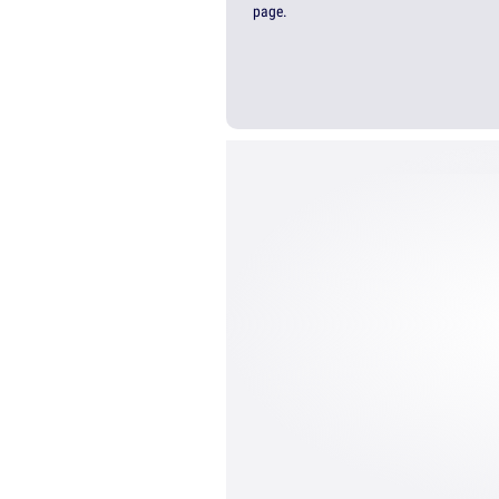
page.