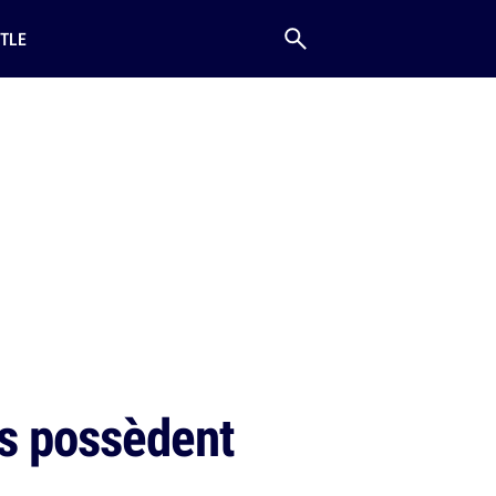
TLE
ts possèdent