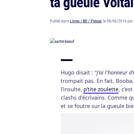
ta gueule Voltai
Publié dans
Livres / BD / Presse
, le 08/06/2016 par
Hugo disait : "
J'ai l'honneur 
trompait pas. En fait, Booba,
l’insulte,
p’tite zoulette
, c’es
clashs d'écrivains. Comme qu
et se foutre sur la gueule bi