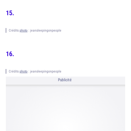
Crédits
photo
: jeansleepingonpeople
Crédits
photo
: jeansleepingonpeople
Publicité