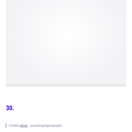
Crédits
photo
: jeansleepingonpeople