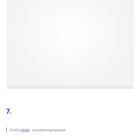
Crédits
photo
: jeansleepingonpeople