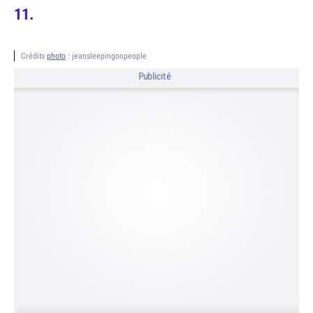
Crédits
photo
: jeansleepingonpeople
Publicité