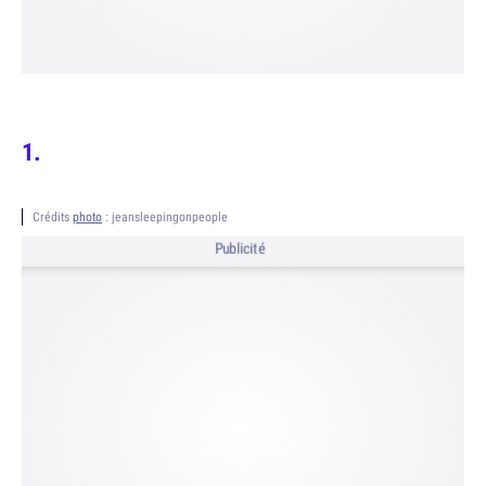
Crédits
photo
: jeansleepingonpeople
Publicité