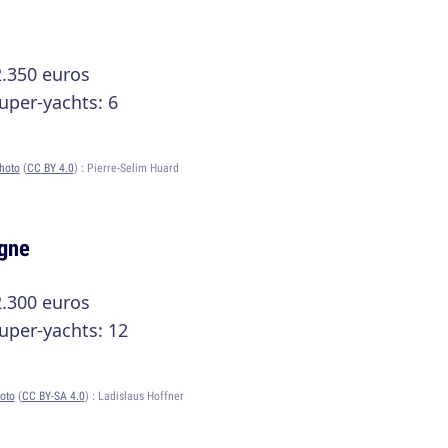
2.350 euros
uper-yachts: 6
hoto
(
CC BY 4.0
) :
Pierre-Selim Huard
agne
2.300 euros
uper-yachts: 12
oto
(
CC BY-SA 4.0
) :
Ladislaus Hoffner