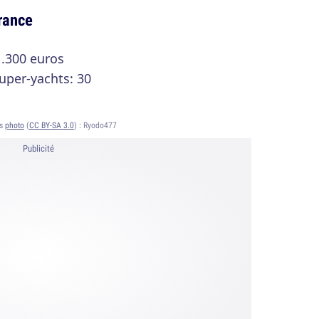
France
1.300 euros
uper-yachts: 30
ts
photo
(
CC BY-SA 3.0
) :
Ryodo477
Publicité