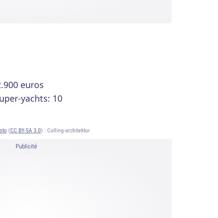
2.900 euros
uper-yachts: 10
oto
(
CC BY-SA 3.0
) :
Colling-architektur
Publicité