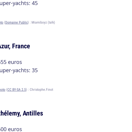
uper-yachts: 45
oto
(
Domaine Public
) :
Miamiboyz (talk)
Azur, France
655 euros
uper-yachts: 35
hoto
(
CC BY-SA 2.5
) :
Christophe.Finot
thélemy, Antilles
500 euros