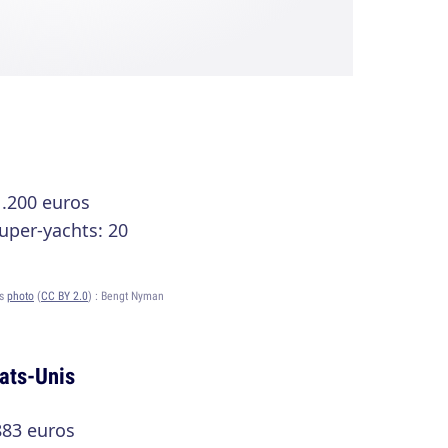
1.200 euros
uper-yachts: 20
ts
photo
(
CC BY 2.0
) :
Bengt Nyman
tats-Unis
883 euros