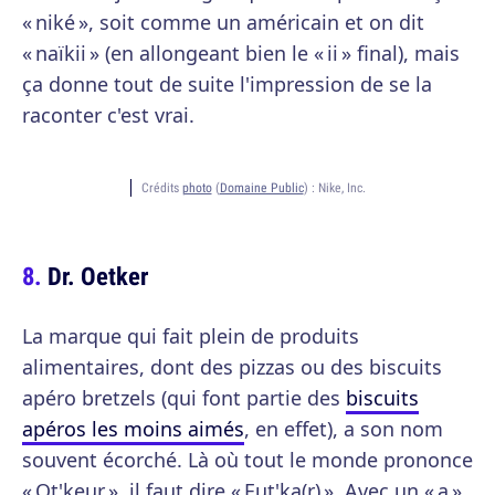
« niké », soit comme un américain et on dit
« naïkii » (en allongeant bien le « ii » final), mais
ça donne tout de suite l'impression de se la
raconter c'est vrai.
Crédits
photo
(
Domaine Public
) :
Nike, Inc.
Dr. Oetker
La marque qui fait plein de produits
alimentaires, dont des pizzas ou des biscuits
apéro bretzels (qui font partie des
biscuits
apéros les moins aimés
, en effet), a son nom
souvent écorché. Là où tout le monde prononce
« Ot'keur », il faut dire « Eut'ka(r) ». Avec un « a »