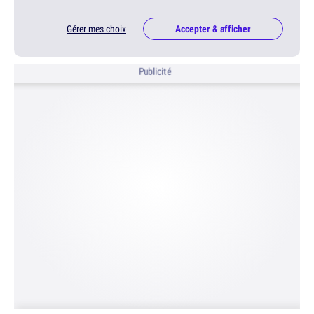
Gérer mes choix
Accepter & afficher
Publicité