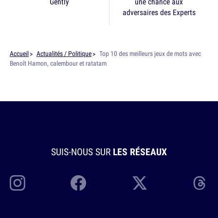
Gently
une chance aux
adversaires des Experts
Accueil
Actualités / Politique
Top 10 des meilleurs jeux de mots avec
Benoît Hamon, calembour et ratatam
SUIS-NOUS SUR
LES RÉSEAUX