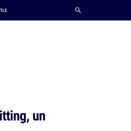
TLE
tting, un