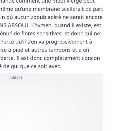
emandé comment une meuf vierge peut
s même qu'une membrane scellerait de part
agin où aucun zboub acéré ne serait encore
NS ABSOLU. L’hymen, quand il existe, est
énué de fibres sensitives, et donc qui ne
. Parce qu'il s'en va progressivement à
rse à pied et autres tampons et a en
puberté. Il est donc complètement concon
é de qui que ce soit avec.
Publicité