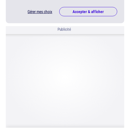
Gérer mes choix
Accepter & afficher
Publicité