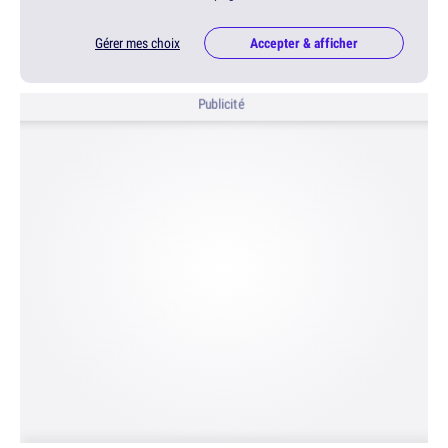
Gérer mes choix
Accepter & afficher
Publicité