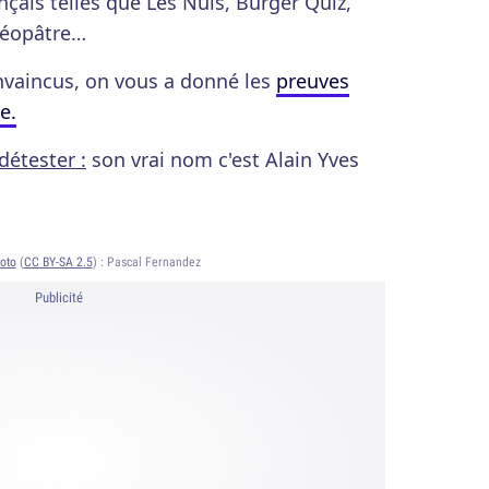
çais telles que Les Nuls, Burger Quiz,
Cléopâtre…
nvaincus, on vous a donné les
preuves
e.
détester :
son vrai nom c'est Alain Yves
oto
(
CC BY-SA 2.5
) :
Pascal Fernandez
Publicité