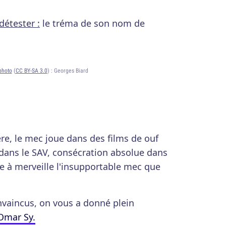
détester :
le tréma de son nom de
photo
(
CC BY-SA 3.0
) :
Georges Biard
re, le mec joue dans des films de ouf
 dans le SAV, consécration absolue dans
ue à merveille l'insupportable mec que
nvaincus, on vous a donné plein
 Omar Sy.