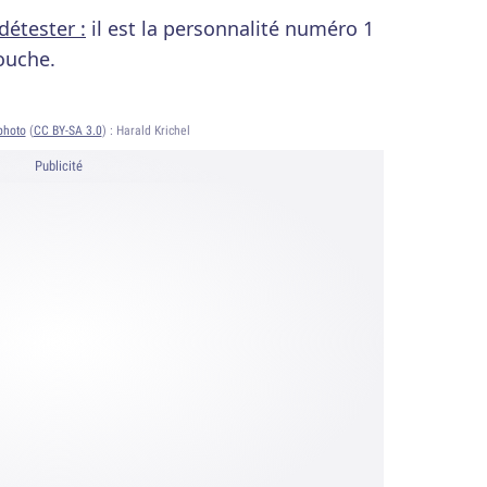
détester :
il est la personnalité numéro 1
louche.
photo
(
CC BY-SA 3.0
) :
Harald Krichel
Publicité