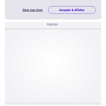
Gérer mes choix
Accepter & afficher
Publicité