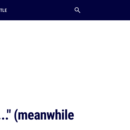
TLE
.." (meanwhile