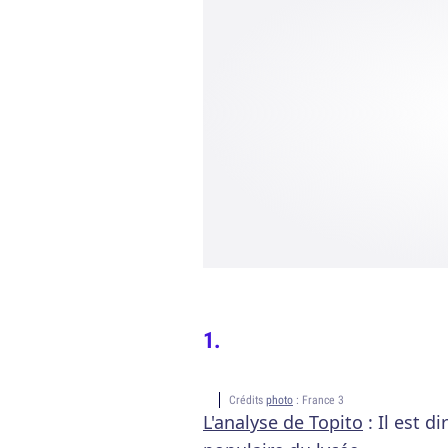
Crédits
photo
: France 3
L'analyse de Topito
: Il est d