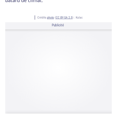
bâtard de climat.
Crédits
photo
(
CC BY-SA 2.5
) :
Kulac
Publicité