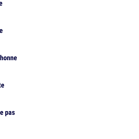
e
e
chonne
te
e pas