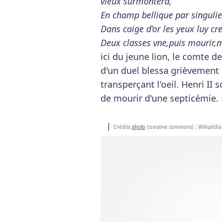
vieux surmontera,
En champ bellique par singulie
Dans caige d’or les yeux luy cr
Deux classes vne,puis mourir,m
ici du jeune lion, le comte 
d'un duel blessa grièvement l
transperçant l'oeil. Henri II 
de mourir d'une septicémie. L
Crédits
photo
(creative commons) : Wikipédia