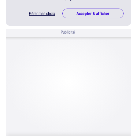
Gérer mes choix
Accepter & afficher
Publicité