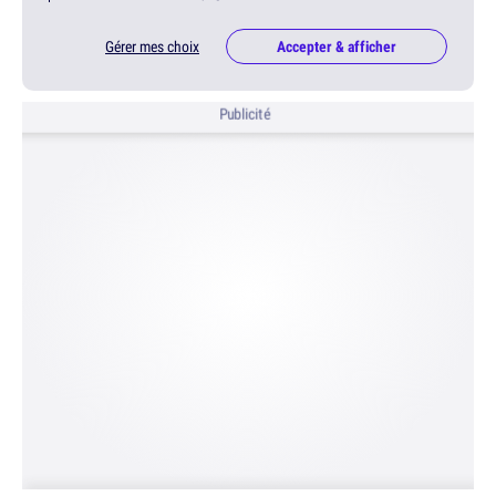
Gérer mes choix
Accepter & afficher
Publicité