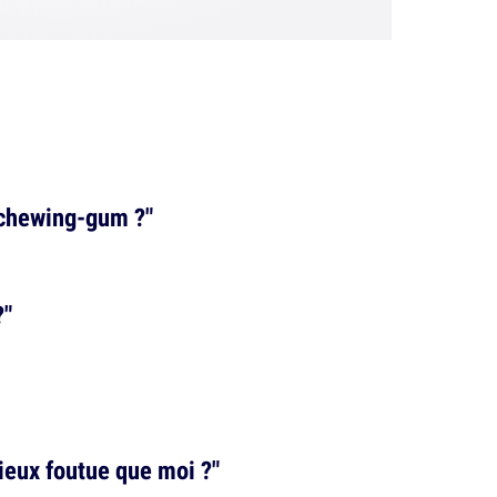
s chewing-gum ?"
?"
mieux foutue que moi ?"